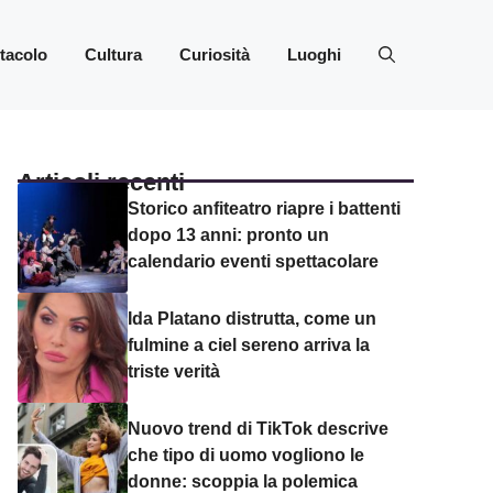
ttacolo
Cultura
Curiosità
Luoghi
Articoli recenti
Storico anfiteatro riapre i battenti
dopo 13 anni: pronto un
calendario eventi spettacolare
Ida Platano distrutta, come un
fulmine a ciel sereno arriva la
triste verità
Nuovo trend di TikTok descrive
che tipo di uomo vogliono le
donne: scoppia la polemica