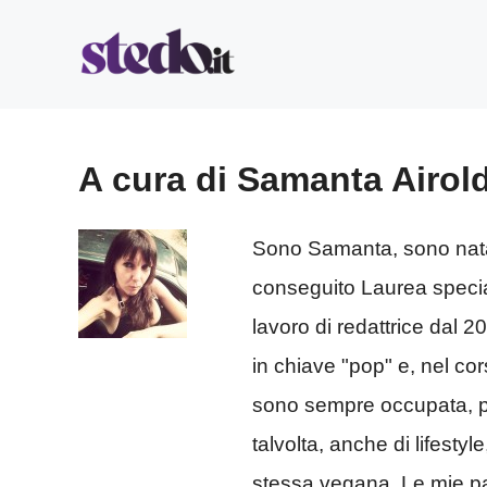
Vai
al
contenuto
A cura di Samanta Airold
Sono Samanta, sono nata
conseguito Laurea speciali
lavoro di redattrice dal 20
in chiave "pop" e, nel cor
sono sempre occupata, pr
talvolta, anche di lifest
stessa vegana. Le mie pas