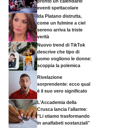
pronto un calendario
eventi spettacolare
Ida Platano distrutta,
come un fulmine a ciel
sereno arriva la triste
verità
Nuovo trend di TikTok
descrive che tipo di
uomo vogliono le donne:
scoppia la polemica
Rivelazione
sorprendente: ecco qual
è il suo vero significato
L’Accademia della
Crusca lancia l’allarme:
“Li stiamo trasformando
in analfabeti sostanziali”