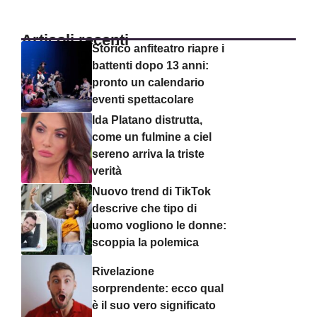
Articoli recenti
Storico anfiteatro riapre i
battenti dopo 13 anni:
pronto un calendario
eventi spettacolare
Ida Platano distrutta,
come un fulmine a ciel
sereno arriva la triste
verità
Nuovo trend di TikTok
descrive che tipo di
uomo vogliono le donne:
scoppia la polemica
Rivelazione
sorprendente: ecco qual
è il suo vero significato