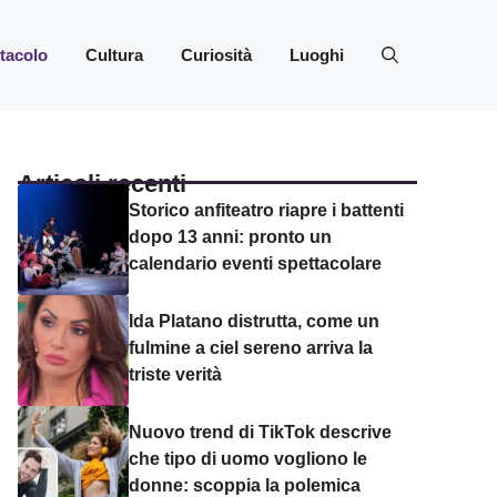
ttacolo
Cultura
Curiosità
Luoghi
Articoli recenti
Storico anfiteatro riapre i battenti
dopo 13 anni: pronto un
calendario eventi spettacolare
Ida Platano distrutta, come un
fulmine a ciel sereno arriva la
triste verità
Nuovo trend di TikTok descrive
che tipo di uomo vogliono le
donne: scoppia la polemica