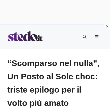
Vai
Menu
al
contenuto
“Scomparso nel nulla”,
Un Posto al Sole choc:
triste epilogo per il
volto più amato