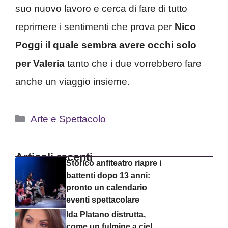
suo nuovo lavoro e cerca di fare di tutto
reprimere i sentimenti che prova per
Nico
Poggi il quale sembra avere occhi solo
per Valeria
tanto che i due vorrebbero fare
anche un viaggio insieme.
Categorie
Arte e Spettacolo
Articoli recenti
Storico anfiteatro riapre i
battenti dopo 13 anni:
pronto un calendario
eventi spettacolare
Ida Platano distrutta,
come un fulmine a ciel