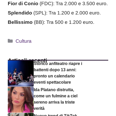
Fior di Conio
(FDC): Tra 2.000 e 3.500 euro.
Splendido
(SPL): Tra 1.200 e 2.000 euro.
Bellissimo
(BB): Tra 500 e 1.200 euro.
Categorie
Cultura
Articoli recenti
Storico anfiteatro riapre i
battenti dopo 13 anni:
pronto un calendario
eventi spettacolare
Ida Platano distrutta,
come un fulmine a ciel
sereno arriva la triste
verità
Nuovo trend di TikTok