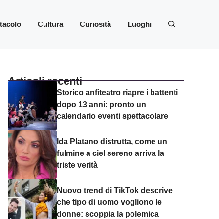
ttacolo
Cultura
Curiosità
Luoghi
Articoli recenti
Storico anfiteatro riapre i battenti
dopo 13 anni: pronto un
calendario eventi spettacolare
Ida Platano distrutta, come un
fulmine a ciel sereno arriva la
triste verità
Nuovo trend di TikTok descrive
che tipo di uomo vogliono le
donne: scoppia la polemica