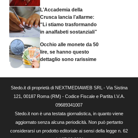
L’Accademia della
Crusca lancia l’allarme:
“Li stiamo trasformando
in analfabeti sostanziali”
Occhio alle monete da 50
lire, se hanno questo
dettaglio sono rarissime
Stedo.it di proprietà di NEXTMEDIAWEB SRL - Via Sistina
121, 00187 Roma (RM) - Codice Fiscale e Partita I.V.A.
09689341007
Stedo.it non è una testata giornalistica, in quanto viene
aggiornato senza alcuna periodicità. Non può pertanto
considerarsi un prodotto editoriale ai sensi della legge n. 62