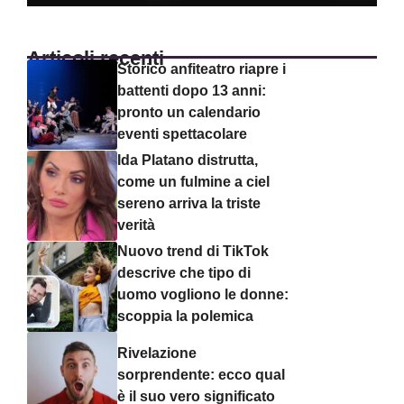
Articoli recenti
Storico anfiteatro riapre i
battenti dopo 13 anni:
pronto un calendario
eventi spettacolare
Ida Platano distrutta,
come un fulmine a ciel
sereno arriva la triste
verità
Nuovo trend di TikTok
descrive che tipo di
uomo vogliono le donne:
scoppia la polemica
Rivelazione
sorprendente: ecco qual
è il suo vero significato