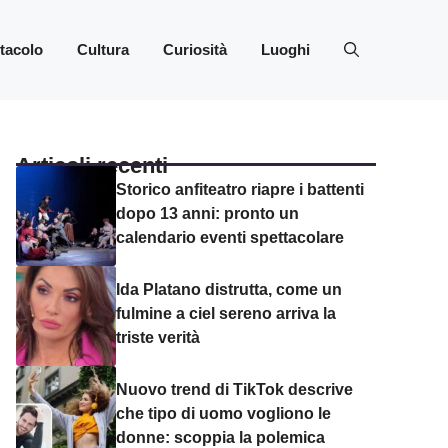
ttacolo
Cultura
Curiosità
Luoghi
Articoli recenti
Storico anfiteatro riapre i battenti
dopo 13 anni: pronto un
calendario eventi spettacolare
Ida Platano distrutta, come un
fulmine a ciel sereno arriva la
triste verità
Nuovo trend di TikTok descrive
che tipo di uomo vogliono le
donne: scoppia la polemica