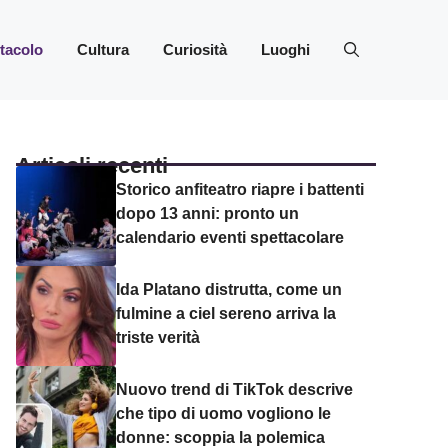
ttacolo
Cultura
Curiosità
Luoghi
Articoli recenti
Storico anfiteatro riapre i battenti
dopo 13 anni: pronto un
calendario eventi spettacolare
Ida Platano distrutta, come un
fulmine a ciel sereno arriva la
triste verità
Nuovo trend di TikTok descrive
che tipo di uomo vogliono le
donne: scoppia la polemica