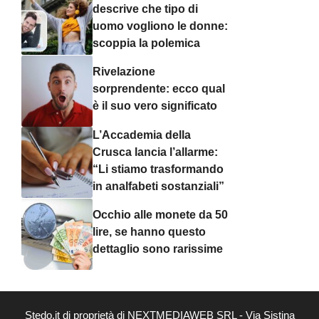
descrive che tipo di
uomo vogliono le donne:
scoppia la polemica
Rivelazione
sorprendente: ecco qual
è il suo vero significato
L’Accademia della
Crusca lancia l’allarme:
“Li stiamo trasformando
in analfabeti sostanziali”
Occhio alle monete da 50
lire, se hanno questo
dettaglio sono rarissime
Stedo.it di proprietà di NEXTMEDIAWEB SRL - Via Sistina