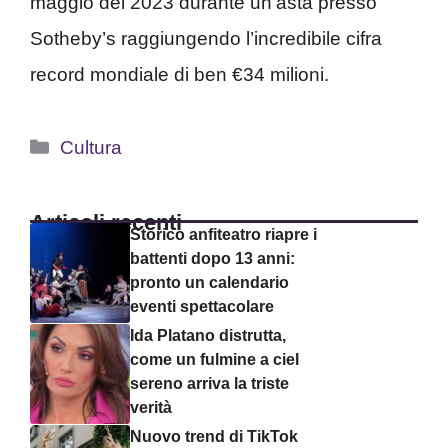
maggio del 2023 durante un’asta presso
Sotheby’s raggiungendo l’incredibile cifra
record mondiale di ben €34 milioni.
Categorie
Cultura
Articoli recenti
Storico anfiteatro riapre i
battenti dopo 13 anni:
pronto un calendario
eventi spettacolare
Ida Platano distrutta,
come un fulmine a ciel
sereno arriva la triste
verità
Nuovo trend di TikTok