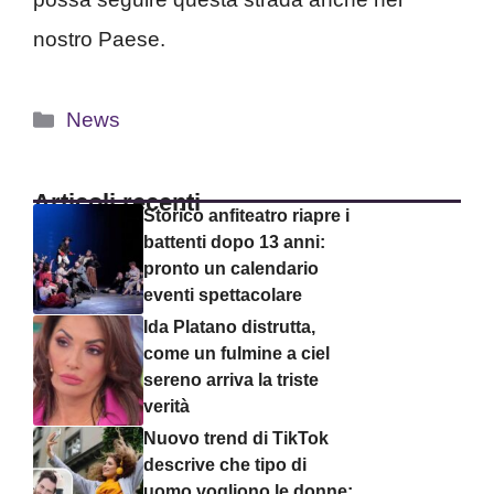
nostro Paese.
Categorie
News
Articoli recenti
Storico anfiteatro riapre i
battenti dopo 13 anni:
pronto un calendario
eventi spettacolare
Ida Platano distrutta,
come un fulmine a ciel
sereno arriva la triste
verità
Nuovo trend di TikTok
descrive che tipo di
uomo vogliono le donne: