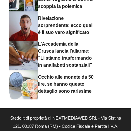
scoppia la polemica
Rivelazione
sorprendente: ecco qual
è il suo vero significato
L’Accademia della
Crusca lancia l’allarme:
“Li stiamo trasformando
in analfabeti sostanziali”
Occhio alle monete da 50
lire, se hanno questo
dettaglio sono rarissime
Stedo.it di proprietà di NEXTMEDIAWEB SRL - Via Sistina
121, 00187 Roma (RM) - Codice Fiscale e Partita I.V.A.