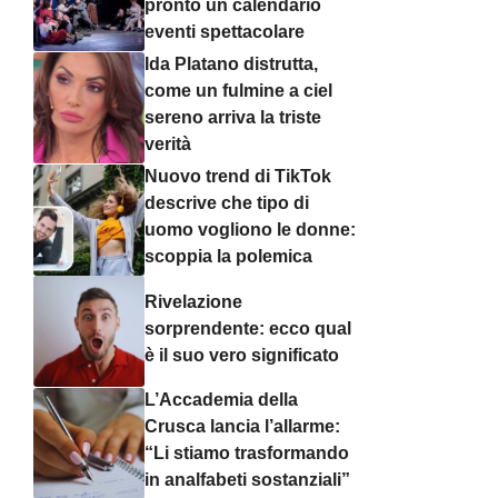
pronto un calendario
eventi spettacolare
Ida Platano distrutta,
come un fulmine a ciel
sereno arriva la triste
verità
Nuovo trend di TikTok
descrive che tipo di
uomo vogliono le donne:
scoppia la polemica
Rivelazione
sorprendente: ecco qual
è il suo vero significato
L’Accademia della
Crusca lancia l’allarme:
“Li stiamo trasformando
in analfabeti sostanziali”