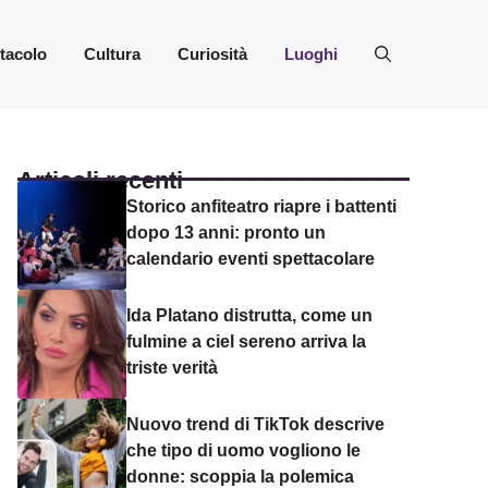
ttacolo
Cultura
Curiosità
Luoghi
Articoli recenti
Storico anfiteatro riapre i battenti
dopo 13 anni: pronto un
calendario eventi spettacolare
Ida Platano distrutta, come un
fulmine a ciel sereno arriva la
triste verità
Nuovo trend di TikTok descrive
che tipo di uomo vogliono le
donne: scoppia la polemica