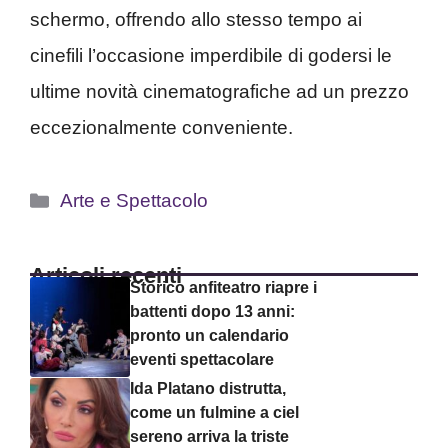
schermo, offrendo allo stesso tempo ai
cinefili l’occasione imperdibile di godersi le
ultime novità cinematografiche ad un prezzo
eccezionalmente conveniente.
Categorie
Arte e Spettacolo
Articoli recenti
Storico anfiteatro riapre i
battenti dopo 13 anni:
pronto un calendario
eventi spettacolare
Ida Platano distrutta,
come un fulmine a ciel
sereno arriva la triste