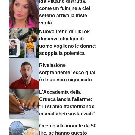
Ida Platano distrutta,
come un fulmine a ciel
sereno arriva la triste
verità
Nuovo trend di TikTok
descrive che tipo di
uomo vogliono le donne:
scoppia la polemica
Rivelazione
sorprendente: ecco qual
è il suo vero significato
L’Accademia della
Crusca lancia l’allarme:
“Li stiamo trasformando
in analfabeti sostanziali”
Occhio alle monete da 50
lire, se hanno questo