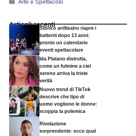
Categorie
Arte e Spettacolo
Articoli recenti
Storico anfiteatro riapre i
battenti dopo 13 anni:
pronto un calendario
eventi spettacolare
Ida Platano distrutta,
come un fulmine a ciel
sereno arriva la triste
verità
Nuovo trend di TikTok
descrive che tipo di
uomo vogliono le donne:
scoppia la polemica
Rivelazione
sorprendente: ecco qual