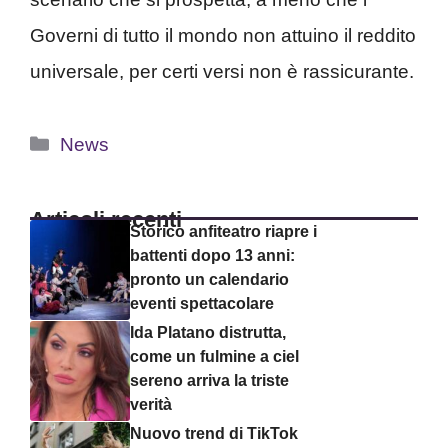
Governi di tutto il mondo non attuino il reddito
universale, per certi versi non è rassicurante.
Categorie
News
Articoli recenti
Storico anfiteatro riapre i
battenti dopo 13 anni:
pronto un calendario
eventi spettacolare
Ida Platano distrutta,
come un fulmine a ciel
sereno arriva la triste
verità
Nuovo trend di TikTok