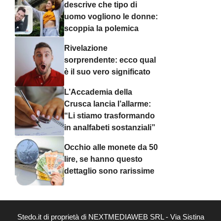
descrive che tipo di
uomo vogliono le donne:
scoppia la polemica
Rivelazione
sorprendente: ecco qual
è il suo vero significato
L’Accademia della
Crusca lancia l’allarme:
“Li stiamo trasformando
in analfabeti sostanziali”
Occhio alle monete da 50
lire, se hanno questo
dettaglio sono rarissime
Stedo.it di proprietà di NEXTMEDIAWEB SRL - Via Sistina