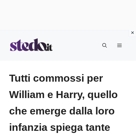
Vai
Menu
al
contenuto
Tutti commossi per
William e Harry, quello
che emerge dalla loro
infanzia spiega tante