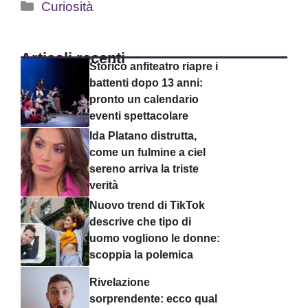
Categorie
Curiosità
Articoli recenti
Storico anfiteatro riapre i
battenti dopo 13 anni:
pronto un calendario
eventi spettacolare
Ida Platano distrutta,
come un fulmine a ciel
sereno arriva la triste
verità
Nuovo trend di TikTok
descrive che tipo di
uomo vogliono le donne:
scoppia la polemica
Rivelazione
sorprendente: ecco qual