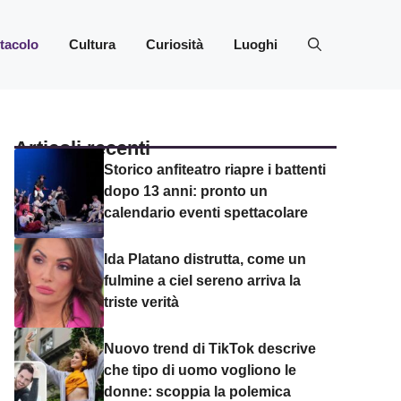
ttacolo
Cultura
Curiosità
Luoghi
Articoli recenti
Storico anfiteatro riapre i battenti
dopo 13 anni: pronto un
calendario eventi spettacolare
Ida Platano distrutta, come un
fulmine a ciel sereno arriva la
triste verità
Nuovo trend di TikTok descrive
che tipo di uomo vogliono le
donne: scoppia la polemica