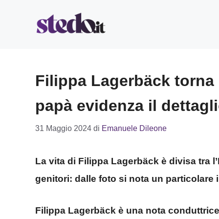
Vai
al
contenuto
Filippa Lagerbäck torna i
papà evidenza il dettagl
31 Maggio 2024
di
Emanuele Dileone
La vita di Filippa Lagerbäck è divisa tra l’
genitori: dalle foto si nota un particolare 
Filippa Lagerbäck è una nota conduttrice