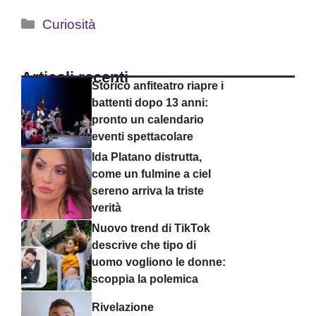
Categorie
Curiosità
Articoli recenti
Storico anfiteatro riapre i
battenti dopo 13 anni:
pronto un calendario
eventi spettacolare
Ida Platano distrutta,
come un fulmine a ciel
sereno arriva la triste
verità
Nuovo trend di TikTok
descrive che tipo di
uomo vogliono le donne:
scoppia la polemica
Rivelazione