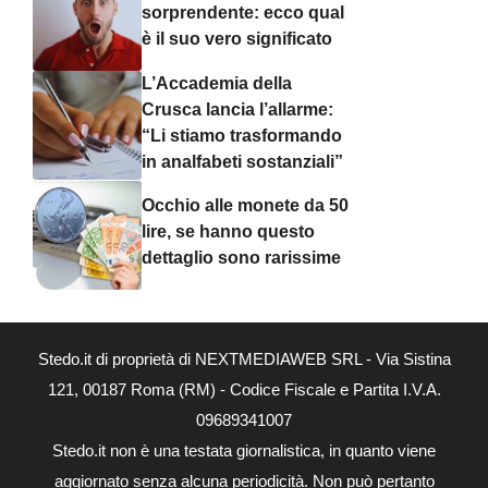
sorprendente: ecco qual
è il suo vero significato
L’Accademia della
Crusca lancia l’allarme:
“Li stiamo trasformando
in analfabeti sostanziali”
Occhio alle monete da 50
lire, se hanno questo
dettaglio sono rarissime
Stedo.it di proprietà di NEXTMEDIAWEB SRL - Via Sistina
121, 00187 Roma (RM) - Codice Fiscale e Partita I.V.A.
09689341007
Stedo.it non è una testata giornalistica, in quanto viene
aggiornato senza alcuna periodicità. Non può pertanto