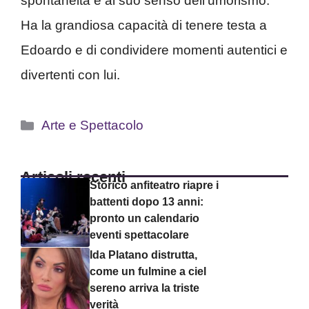
spontaneità e al suo senso dell’umorismo.
Ha la grandiosa capacità di tenere testa a
Edoardo e di condividere momenti autentici e
divertenti con lui.
Categorie
Arte e Spettacolo
Articoli recenti
Storico anfiteatro riapre i
battenti dopo 13 anni:
pronto un calendario
eventi spettacolare
Ida Platano distrutta,
come un fulmine a ciel
sereno arriva la triste
verità