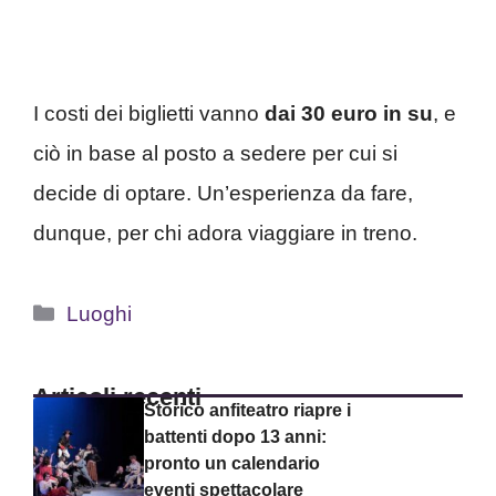
I costi dei biglietti vanno
dai 30 euro in su
, e
ciò in base al posto a sedere per cui si
decide di optare. Un’esperienza da fare,
dunque, per chi adora viaggiare in treno.
Categorie
Luoghi
Articoli recenti
Storico anfiteatro riapre i
battenti dopo 13 anni:
pronto un calendario
eventi spettacolare