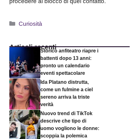
procedere al blocco di quel contatto.
Categorie
Curiosità
Articoli recenti
Storico anfiteatro riapre i
battenti dopo 13 anni:
pronto un calendario
eventi spettacolare
Ida Platano distrutta,
come un fulmine a ciel
sereno arriva la triste
verità
Nuovo trend di TikTok
descrive che tipo di
uomo vogliono le donne:
scoppia la polemica