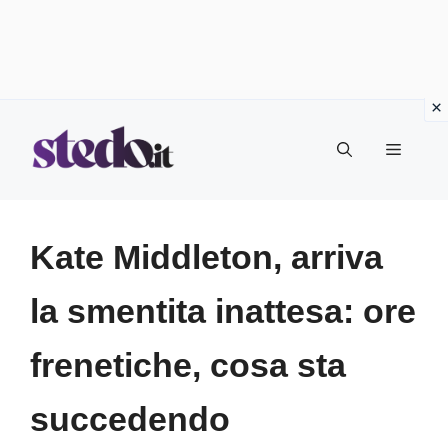
Vai
Menu
al
contenuto
Kate Middleton, arriva
la smentita inattesa: ore
frenetiche, cosa sta
succedendo