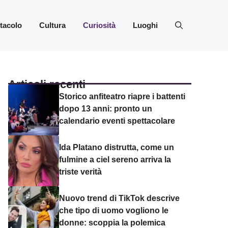
ttacolo
Cultura
Curiosità
Luoghi
Articoli recenti
Storico anfiteatro riapre i battenti
dopo 13 anni: pronto un
calendario eventi spettacolare
Ida Platano distrutta, come un
fulmine a ciel sereno arriva la
triste verità
Nuovo trend di TikTok descrive
che tipo di uomo vogliono le
donne: scoppia la polemica