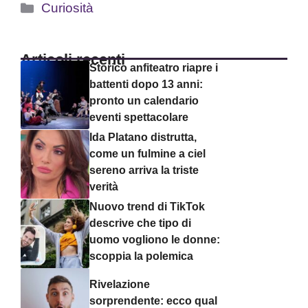
Categorie
Curiosità
Articoli recenti
Storico anfiteatro riapre i
battenti dopo 13 anni:
pronto un calendario
eventi spettacolare
Ida Platano distrutta,
come un fulmine a ciel
sereno arriva la triste
verità
Nuovo trend di TikTok
descrive che tipo di
uomo vogliono le donne:
scoppia la polemica
Rivelazione
sorprendente: ecco qual