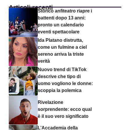
Articoli recenti
Storico anfiteatro riapre i
battenti dopo 13 anni:
pronto un calendario
eventi spettacolare
Ida Platano distrutta,
come un fulmine a ciel
sereno arriva la triste
verità
Nuovo trend di TikTok
descrive che tipo di
uomo vogliono le donne:
scoppia la polemica
Rivelazione
sorprendente: ecco qual
è il suo vero significato
L’Accademia della