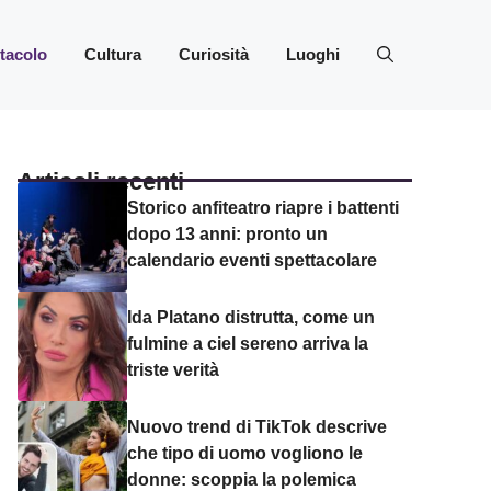
ttacolo
Cultura
Curiosità
Luoghi
Articoli recenti
Storico anfiteatro riapre i battenti
dopo 13 anni: pronto un
calendario eventi spettacolare
Ida Platano distrutta, come un
fulmine a ciel sereno arriva la
triste verità
Nuovo trend di TikTok descrive
che tipo di uomo vogliono le
donne: scoppia la polemica