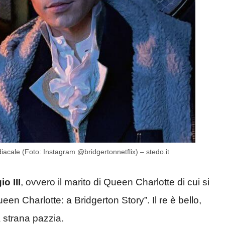
iacale (Foto: Instagram @bridgertonnetflix) – stedo.it
o III
, ovvero il marito di Queen Charlotte di cui si
ueen Charlotte: a Bridgerton Story”. Il re è bello,
 strana pazzia.