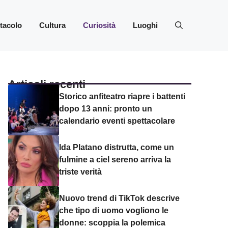
ttacolo
Cultura
Curiosità
Luoghi
Articoli recenti
Storico anfiteatro riapre i battenti
dopo 13 anni: pronto un
calendario eventi spettacolare
Ida Platano distrutta, come un
fulmine a ciel sereno arriva la
triste verità
Nuovo trend di TikTok descrive
che tipo di uomo vogliono le
donne: scoppia la polemica