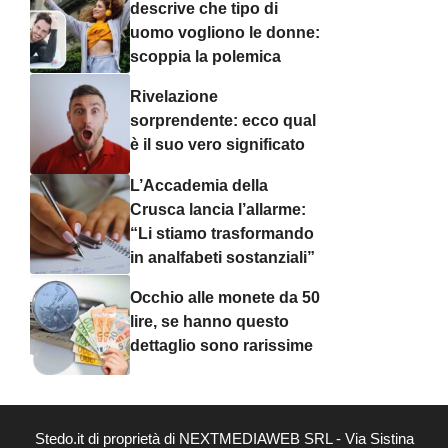
descrive che tipo di
uomo vogliono le donne:
scoppia la polemica
Rivelazione
sorprendente: ecco qual
è il suo vero significato
L’Accademia della
Crusca lancia l’allarme:
“Li stiamo trasformando
in analfabeti sostanziali”
Occhio alle monete da 50
lire, se hanno questo
dettaglio sono rarissime
Stedo.it di proprietà di NEXTMEDIAWEB SRL - Via Sistina