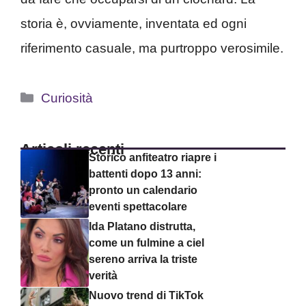
storia è, ovviamente, inventata ed ogni
riferimento casuale, ma purtroppo verosimile.
Categorie
Curiosità
Articoli recenti
Storico anfiteatro riapre i
battenti dopo 13 anni:
pronto un calendario
eventi spettacolare
Ida Platano distrutta,
come un fulmine a ciel
sereno arriva la triste
verità
Nuovo trend di TikTok