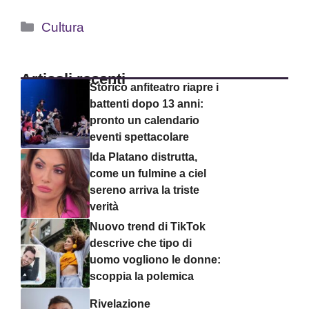
Categorie
Cultura
Articoli recenti
Storico anfiteatro riapre i
battenti dopo 13 anni:
pronto un calendario
eventi spettacolare
Ida Platano distrutta,
come un fulmine a ciel
sereno arriva la triste
verità
Nuovo trend di TikTok
descrive che tipo di
uomo vogliono le donne:
scoppia la polemica
Rivelazione