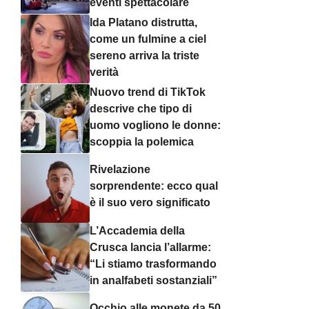
eventi spettacolare
Ida Platano distrutta,
come un fulmine a ciel
sereno arriva la triste
verità
Nuovo trend di TikTok
descrive che tipo di
uomo vogliono le donne:
scoppia la polemica
Rivelazione
sorprendente: ecco qual
è il suo vero significato
L’Accademia della
Crusca lancia l’allarme:
“Li stiamo trasformando
in analfabeti sostanziali”
Occhio alle monete da 50