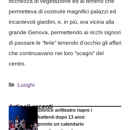
ricchezza di vegetazione ed al terreno che
permetteva di costruire magnifici palazzi ed
incantevoli giardini, e, in più, era vicina alla
grande Genova, permettendo ai ricchi signori
di passare le “ferie” tenendo d’occhio gli affari
che continuavano nei loro “scagni” del
centro.
Categorie
Luoghi
Articoli recenti
Storico anfiteatro riapre i
battenti dopo 13 anni:
pronto un calendario