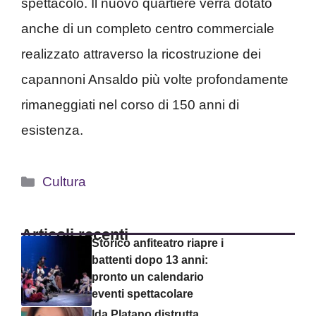
spettacolo. Il nuovo quartiere verrà dotato
anche di un completo centro commerciale
realizzato attraverso la ricostruzione dei
capannoni Ansaldo più volte profondamente
rimaneggiati nel corso di 150 anni di
esistenza.
Categorie
Cultura
Articoli recenti
Storico anfiteatro riapre i
battenti dopo 13 anni:
pronto un calendario
eventi spettacolare
Ida Platano distrutta,